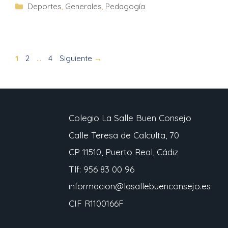
Deportes
,
Generales
,
Pedagogía
1
2
…
4
Siguiente
→
Colegio La Salle Buen Consejo
Calle Teresa de Calculta, 70
CP 11510, Puerto Real, Cádiz
Tlf: 956 83 00 96
informacion@lasallebuenconsejo.es
CIF R1100166F