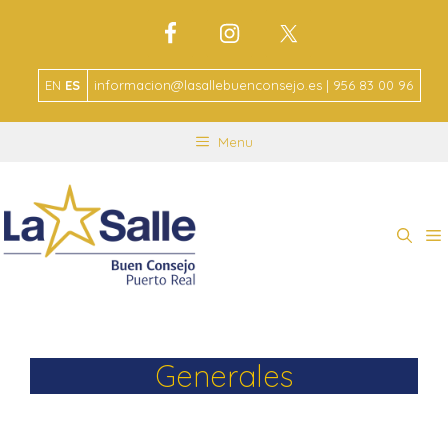
EN
ES
informacion@lasallebuenconsejo.es | 956 83 00 96
Menu
Generales