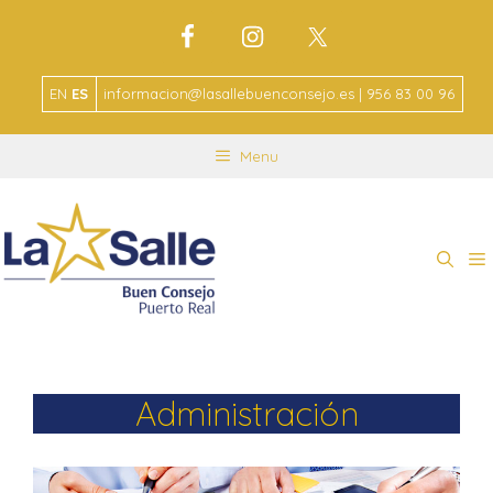
EN
ES
informacion@lasallebuenconsejo.es | 956 83 00 96
Menu
Administración