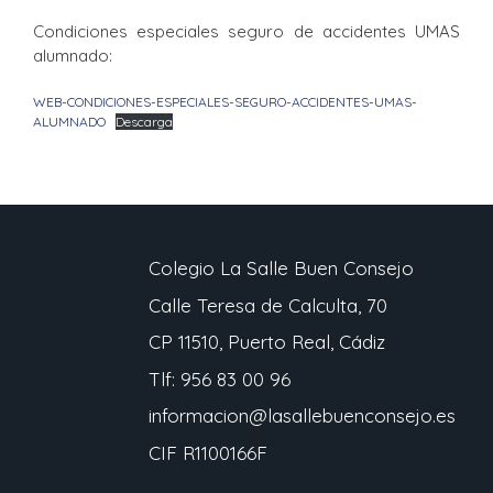
Condiciones especiales seguro de accidentes UMAS
alumnado:
WEB-CONDICIONES-ESPECIALES-SEGURO-ACCIDENTES-UMAS-
ALUMNADO
Descarga
Colegio La Salle Buen Consejo
Calle Teresa de Calculta, 70
CP 11510, Puerto Real, Cádiz
Tlf: 956 83 00 96
informacion@lasallebuenconsejo.es
CIF R1100166F