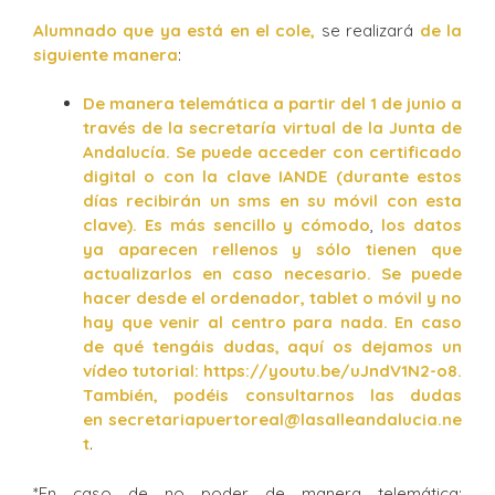
Alumnado que ya está en el cole,
se realizará
de la
siguiente manera
:
De manera telemática
a partir del 1 de junio
a
través de la
secretaría virtual de la Junta de
Andalucía
. Se puede acceder con certificado
digital o con la clave IANDE (durante estos
días recibirán un sms en su móvil con esta
clave).
Es más sencillo y cómodo
,
los datos
ya aparecen rellenos y sólo tienen que
actualizarlos en caso necesario.
Se puede
hacer desde el ordenador, tablet o móvil y no
hay que venir al centro para nada
. En caso
de qué tengáis dudas, aquí os dejamos un
vídeo tutorial:
https://youtu.be/uJndV1N2-o8
.
También, podéis consultarnos las dudas
en
secretariapuertoreal@lasalleandalucia.ne
t
.
*En caso de no poder de manera telemática: