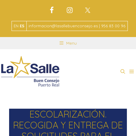
EN
ES
informacion@lasallebuenconsejo.es | 956 83 00 96
Menu
ESCOLARIZACIÓN.
RECOGIDA Y ENTREGA DE