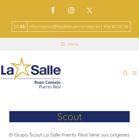
EN
ES
informacion@lasallebuenconsejo.es | 956 83 00 96
Menu
Scout
El Grupo Scout La Salle Puerto Real tiene sus orígenes