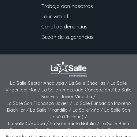
Trabaja con nosotros
Tour virtual
Canal de denuncias
Buzón de sugerencias
La Salle Sector Andalucía /
La Salle Chocillas /
La Salle
Virgen del Mar /
La Salle Inmaculada Concepción /
La Salle
San Fco. Javier Virlecha /
La Salle San Francisco Javier /
La Salle Fundación Moreno
Bachiller /
La Salle Mirandilla /
La Salle Viña /
La Salle San
José (Chiclana) /
La Salle Córdoba /
La Salle Santa Natalia /
La Salle Buen
Pastor /
La Salle Sagrado Corazón /
La Salle San José
En nuestro sitio web utilizamos cookies propias y de terceros
(Jerez) /
La Salle El Carmen (Melilla) /