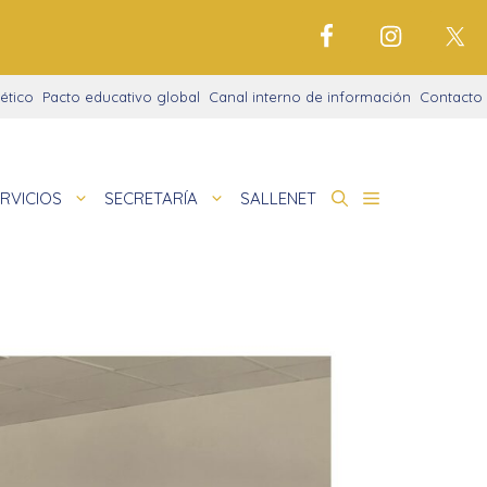
ético
Pacto educativo global
Canal interno de información
Contacto
RVICIOS
SECRETARÍA
SALLENET
cto educativo
 en la noche
idades
nigrama
de
amaciones didácticas
cio justo
tariado