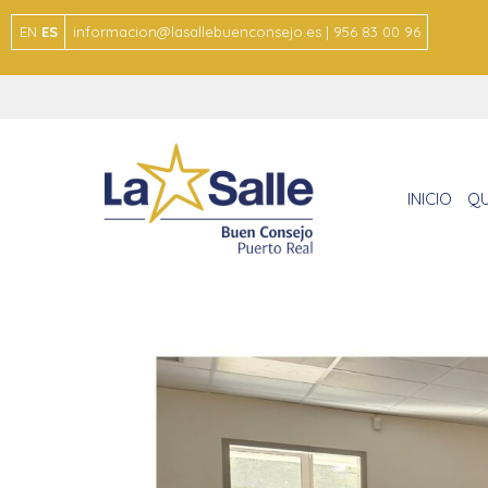
EN
ES
informacion@lasallebuenconsejo.es | 956 83 00 96
INICIO
QU