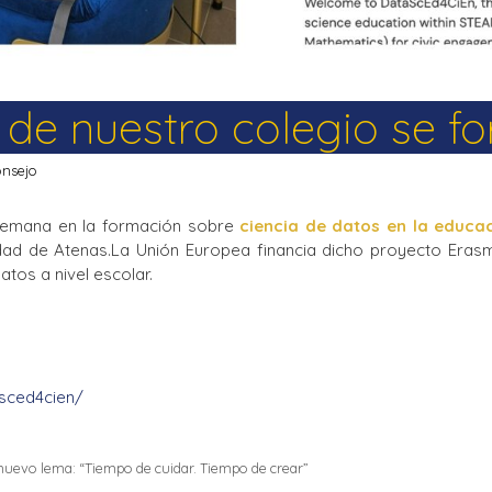
 de nuestro colegio se f
onsejo
 semana en la formación sobre
ciencia de datos en la educa
idad de Atenas.La Unión Europea financia dicho proyecto Era
atos a nivel escolar.
asced4cien/
 nuevo lema: “Tiempo de cuidar. Tiempo de crear”